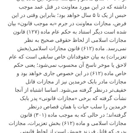
داشته که در این مورد معاونت در قتل عمد موجب
حبس از یک تا ۵ سال خواهد بود؛ بنابراین وقتی در این
فرض، مجازات معاونت در جرم «به موجب قانون» بیان
شده است دیگر استناد به حکم عام ماده (۱۲۷) قانون
مجازات اسلامی از لحاظ حقوقی صحیح به نظر
نمی‌رسد. ماده (۶۱۲) قانون مجازات اسلامی(بخش
تعزیرات) به بیان حقوقدانان خاص سابقی است که عام
لاحق یا موخر ناسخ آن محسوب نمی‌شود؛ یعنی حکم
خاص ماده (۶۱۲) در این خصوص جاری خواهد بود و
مجازات مادر بابک خرمدین نیز از مجازات قاتل
خفیف‌تر در‌نظر گرفته می‌شود. اساسا اشتباه از آنجا
نشأت گرفته که برخی «مجازات قانونی» پدر بابک
خرمدین را سلب حیات یا همان قصاص در‌نظر
گرفته‌اند؛ در حالی که به موجب ماده (۳۰۱) قانون
مجازات اسلامی و ماده (۶۱۲) بخش تعزیرات، مجازات
پدری که قاتل فرزند خویش است از لحاظ قانونی