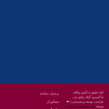
آدرس
گیلان ، رشت ، بلوار چمران
تلفکس:
01332858616
01332858617
01332858618
پست الکترونیک:
help@guilanbar.ir
سامانه پیامکی:
90007065
9999584369
کلیه حقوق به کانون وکلای
پرسنل ستادی
دادگستری گیلان تعلق دارد.
مشاوران
طراحی، توسعه و پشتیبانی با ❤
توسط:
موسسه مهندسی طراحی