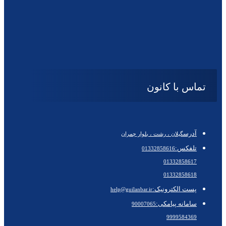
تماس با کانون
آدرس
گیلان ، رشت ، بلوار چمران
تلفکس:
01332858616
01332858617
01332858618
پست الکترونیک:
help@guilanbar.ir
سامانه پیامکی:
90007065
9999584369