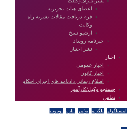
نشریه راه وکالت
اعضای هیات تحریریه
فرم دریافت مقالات نشریه راه
وکالت
آرشیو نسخ
خبرنامه رویداد
نشر اختبار
اخبار
اخبار عمومی
اخبار کانون
اطلاع رسانی دادنامه های اجرای احکام
جستجو وکیل/کارآموز
تماس
اینستاگرام
تلگرام
توئیتر
آپارات
یوتیوب
کلیه حقوق به کانون وکلا دادگستری گیلان تعلق دارد.