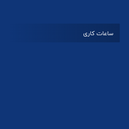
ساعات کاری
08:۰۰ تا 14:30
شنبه تا چهارشنبه
تعطیل
پنج شنبه و جمعه