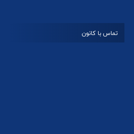
تماس با کانون
آدرس
گیلان ، رشت ، بلوار چمران
تلفکس:
01332858616
01332858617
01332858618
پست الکترونیک:
help@guilanbar.ir
سامانه پیامکی:
90007065
9999584369