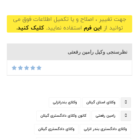
raminrafati@gilb.ir
جهت تغییر ، اصلاح و یا تکمیل اطلاعات فوق می
توانید از
این فرم
استفاده نمایید.
کلیک کنید.
نظرسنجی وکیل رامین رفعتی
وکلای استان گیلان
وکلای بندرانزلی
رامین رفعتی
کانون وکلای دادگستری گیلان
وکلای دادگستری بندر انزلی
وکلای دادگستری گیلان