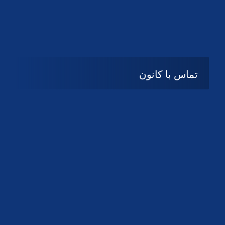
تماس با کانون
آدرس
گیلان ، رشت ، بلوار چمران
تلفکس:
01332858616
01332858617
01332858618
پست الکترونیک:
help@guilanbar.ir
سامانه پیامکی:
90007065