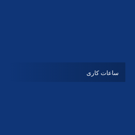
دانلود لوگو کانون
دانلود لوگو کانون
ساعات کاری
شنبه تا چهارشنبه
08:۰۰ تا 14:30
پنج شنبه و جمعه
تعطیل