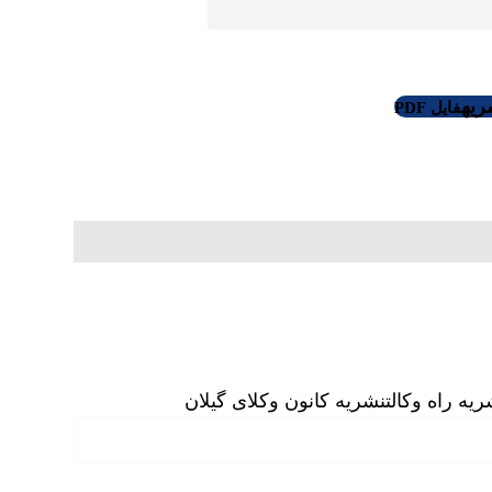
ریه
فایل PDF
یه راه وکالت
نشریه کانون وکلای گیلان