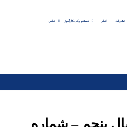
نشریات
اخبار
جستجو وکیل/کارآموز
تماس
ال پنجم – شماره