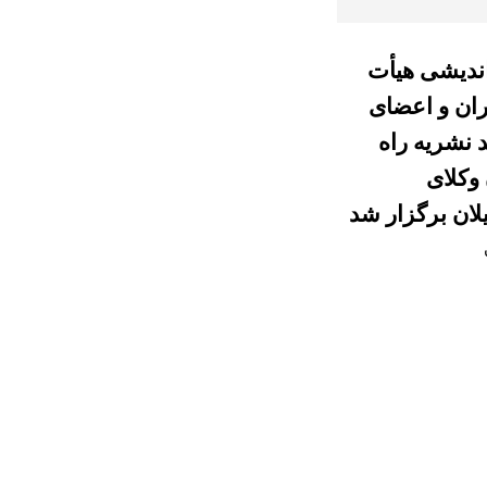
دیشی هیأت
ران و اعضای
 نشریه راه
وکلای
لان برگزار شد