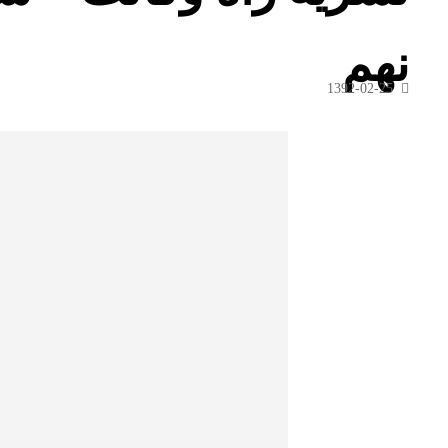
نهم
1392-02-25