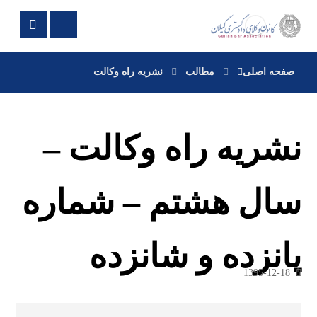
صفحه اصلی
مطالب
نشریه راه وکالت
نشریه راه وکالت –
سال هشتم – شماره
پانزده و شانزده
1395-12-18