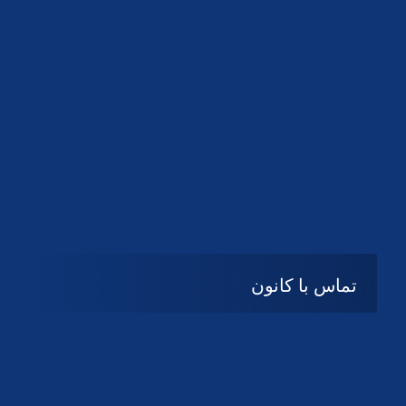
شنبه تا چهارشنبه
08:۰۰ تا 14:30
پنج شنبه و جمعه
تعطیل
تماس با کانون
آدرس
گیلان ، رشت ، بلوار چمران
تلفکس:
01332858616