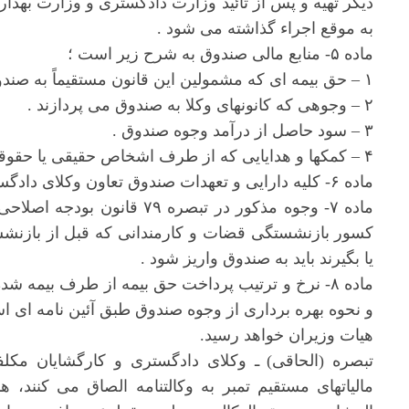
دیگر تهیه و پس از تائید وزارت دادگستری و وزارت بهد
به موقع اجراء گذاشته می شود .
ماده ۵- منابع مالی صندوق به شرح زیر است ؛
۱ – حق بیمه ای که مشمولین این قانون مستقیماً به صندوق می پردازند .
۲ – وجوهی که کانونهای وکلا به صندوق می پردازند .
۳ – سود حاصل از درآمد وجوه صندوق .
۴ – کمکها و هدایایی که از طرف اشخاص حقیقی یا حقوقی به صندوق داده می شود .
ماده ۶- کلیه دارایی و تعهدات صندوق تعاون وکلای دادگستری به صندوق منتقل می شود .
کسور بازنشستگی قضات و کارمندانی که قبل از بازنشس
یا بگیرند باید به صندوق واریز شود .
ماده ۸- نرخ و ترتیب پرداخت حق بیمه از طرف بیمه شد
و نحوه بهره برداری از وجوه صندوق طبق آئین نامه ای 
هیات وزیران خواهد رسید.
تبصره (الحاقی) ـ وکلای دادگستری و کارگشایان مکل
مالیاتهای مستقیم تمبر به وکالتنامه الصاق می کنند