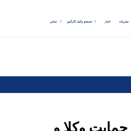
نشریات
اخبار
جستجو وکیل/کارآموز
تماس
مایت وکلا و