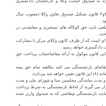
ند به صندوق حمایت وکلا و کارگشایان دادگستری
ماده ۹- از تاریخ اجرای این قانون وجوه موضوع مواد ۳و۴ قانون تشکیل صندوق تعاون وکلا (مصوب سال
 مبلغی بابت حق الوکاله های تسخیری و معاضدتی در
خت.
ه ای است که از طرف کانون وکلای مرکز با مشارکت
رت دادگستری خواهد رسید .
شمول این قانون موکول به ارائه مفاصاحساب پرداخت حق
ط تقاضای بازنشستگی می کنند مکلفند تمام حق بیمه
ردازند .
لت و مدت نمایندگی مجلسین سنا و شورای ملی و مدت
ر می گیرند از لحاظ بازنشستگی به شرط پرداخت
بابت بازنشستگی متقاضی که به صندوق واریز شده