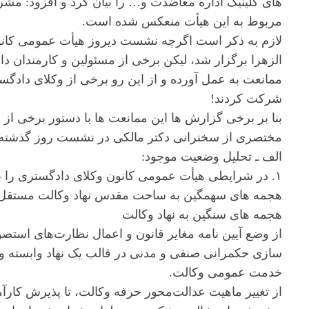
های کلینیک اداره معاضدت و… را بیان کرد و افزود: مشر
مربوط به این هیأت منعکس شده است.
الزهرا برگزار شد، لیکن برخی از مسئولین و کارمندان دا
ممانعت به عمل آورده و از این رو برخی از وکلای داد
شرکت کردند!
بنا بر برخی گزارش ها این ممانعت ها با دستور برخی 
مختصری از سخنرانی دکتر مالکی در نشست روز گذشته کان
الف ـ تحلیل وضعیت موجود:
۱. در شرایطی هیأت عمومی کانون وکلای دادگستری را ب
هجمه های سهمگین به ساحت مقدس نهاد وکالت مستقل 
هجمه های سنگین به نهاد وکالت
از وضع آیین نامه مغایر قانون و اعمال نظارت‌های است
سازی حکمرانی صنفی و مدنی در قالب یک نهاد وابسته و
خدمت عمومی وکالت.
از تغییر ماهیت عدالت‌محور حرفه وکالت، تا پذیرش کار