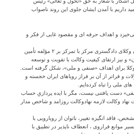
ل آشکار با شعار به حق «تحول و تعالی» رئیس
ید داریم با آمدن ایشان جلوی این روند ناصواب
ر می‌خیزد و اهداف حرفه ای و مقصود غایی از فکر و
بر این مبنا، تفکر راهبردی و رویکرد برنامه محور درکانون وکلای دادگستری مرکز با تمرکز بر ۲ مؤلفه تأمین
و نیز ارتقای کیفیت وکالت با تقویت و توسعه
 وکلا برای اهداف «صنفی و ملی»، شکل گرفته است.
لات و فراتر از آن بر فراز رویاهای ایران خجسته و
ای ملی را تباه کرده‌ایم.
نفی» دست یافتنی نیست، مگر با ایده پردازیِ حساب
 نهاد وکالت لازمه نهادوکالت روزامد و شاخص مدار
ص، فاقد انگیزه تغییر، ناتوان از رویارویی با
موانع فراروی ، انعطاف ناپذیر در تطبیق با