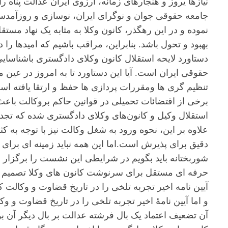
نیازها یروز و هنجارهای زمانه، ارزوی ایران عدالت پناه ر
جامعه حقوقی جوان و نوگرای ایران، نوسازی و روزآمد
نموده و در این رهگذر، کانون وکلا به مثابه یک نهاد مستقل
بهبود و تحول باشد. بنابراین، مراقب باشیم که امیدها را د
دستاورد لایحه استقلال کانون وکلای دادگستری باشناسای
حقوقی ایران است. آیا این دستاورد تا به امروز در عین
تنظیم گری ها ومقررات پردازی ها حفظ و ارتقا یافته ا
برخی از اقتضائات تحمیلی در قوانین حاکم بروکالت باعث 
استقلال وکیل و کانون‌های وکلای دادگستری شده که تجدی
علاوه بر این، نحوه ورود به شغل وکالت نیز با توجه به ک
دقیق برای پذیرش است.اما این همه نباید زمینه ای برای ت
شوربختانه باید بگویم در شرایطی این نشست را برگزار 
حرفه ای مستقل برای سرنوشت کانون های وکلا تصمیم گ
آیین نامه اخیر تجربه تلخی را در تاریخ قضاوت و وکالت 
و اما آیین نامۀ اخیر تجربه تلخی را در تاریخ قضاوت و 
آن تضعیف اعتماد یک بال فرشته عدالت بر بال دیگر آن بو