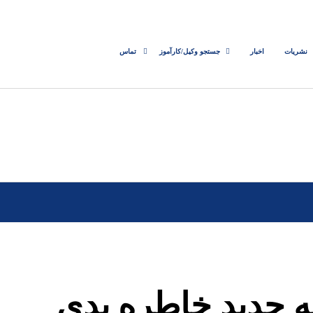
نشریات
اخبار
جستجو وکیل/کارآموز
تماس
ه جدید خاطره بدی