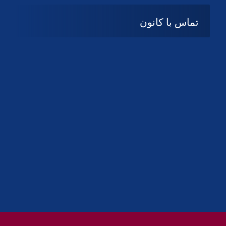
تماس با کانون
آدرس
گیلان ، رشت ، بلوار چمران
تلفکس:
01332858616
01332858617
01332858618
پست الکترونیک:
help@guilanbar.ir
سامانه پیامکی:
90007065
9999584369