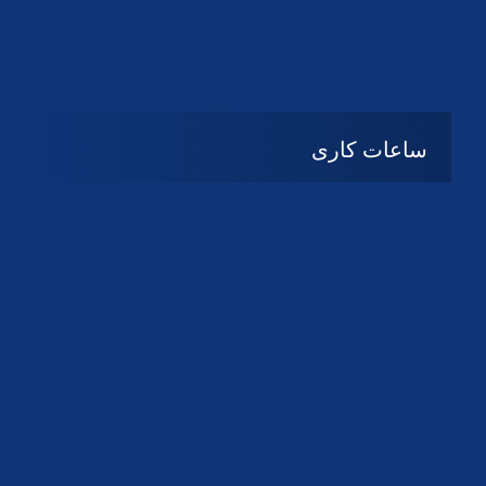
دانلود لوگو کانون
دانلود لوگو کانون
ساعات کاری
شنبه تا چهارشنبه
08:۰۰ تا 14:30
پنج شنبه و جمعه
تعطیل