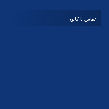
تماس با کانون
آدرس
گیلان ، رشت ، بلوار چمران
تلفکس:
01332858616
01332858617
01332858618
پست الکترونیک:
help@guilanbar.ir
سامانه پیامکی:
90007065
9999584369