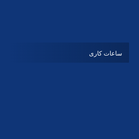
دانلود لوگو کانون
دانلود لوگو کانون
ساعات کاری
شنبه تا چهارشنبه
08:۰۰ تا 14:30
پنج شنبه و جمعه
تعطیل