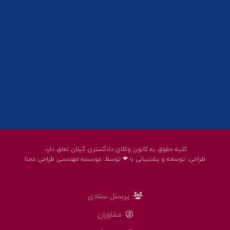
پست الکترونیک:
help@guilanbar.ir
سامانه پیامکی:
90007065
9999584369
کلیه حقوق به کانون وکلای دادگستری گیلان تعلق دارد.
طراحی، توسعه و پشتیبانی با ❤ توسط:
موسسه مهندسی طراحی محنا
پرسنل ستادی
مشاوران