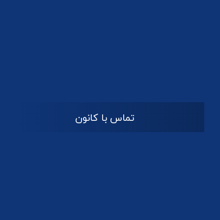
تماس با کانون
آدرس
گیلان ، رشت ، بلوار چمران
تلفکس:
01332858616
01332858617
01332858618