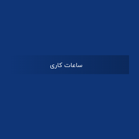
دانلود لوگو کانون
ساعات کاری
08:۰۰ تا 14:30
شنبه تا چهارشنبه
تعطیل
پنج شنبه و جمعه