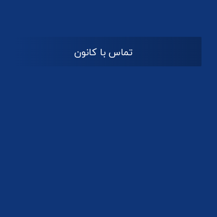
تماس با کانون
آدرس
گیلان ، رشت ، بلوار چمران
تلفکس:
01332858616
01332858617
01332858618
پست الکترونیک:
help@guilanbar.ir
سامانه پیامکی:
90007065