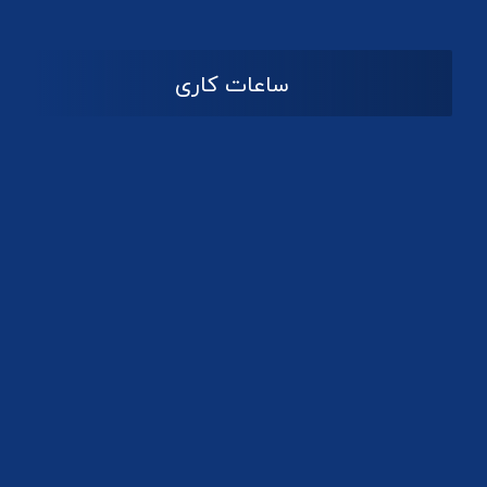
ساعات کاری
08:۰۰ تا 14:30
شنبه تا چهارشنبه
تعطیل
پنج شنبه و جمعه