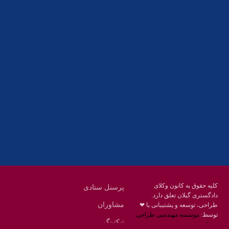
آدرس
گیلان ، رشت ، بلوار چمران
تلفکس:
01332858616
01332858617
01332858618
پست الکترونیک:
help@guilanbar.ir
سامانه پیامکی:
90007065
9999584369
کلیه حقوق به کانون وکلای
پرسنل ستادی
دادگستری گیلان تعلق دارد.
مشاوران
طراحی، توسعه و پشتیبانی با ❤
توسط:
موسسه مهندسی طراحی
تیکتینگ
محنا