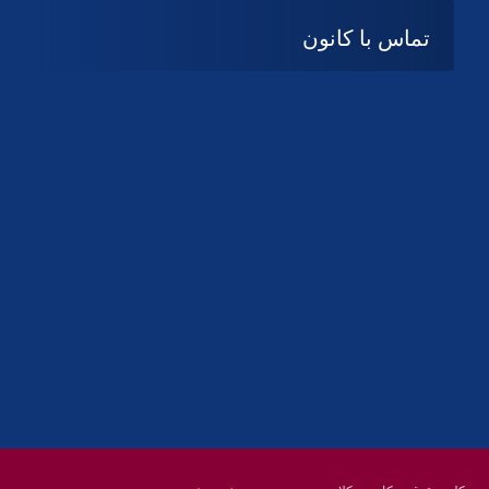
تماس با کانون
آدرس
گیلان ، رشت ، بلوار چمران
تلفکس:
01332858616
01332858617
01332858618
پست الکترونیک:
help@guilanbar.ir
سامانه پیامکی:
90007065
9999584369