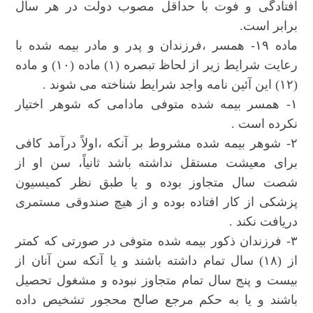
افتادگی و فوت با حداقل مصوب دولت در هر سال
برابر است.
ماده ۱۹- همسر ،فرزندان و پدر و مادر بیمه شده با
رعایت شرایط زیر از لحاظ تبصره (۱) ماده (۱۰) و ماده
(۱۲) این آئین نامه واجد شرایط شناخته می شوند .
۱- همسر بیمه شده متوفی مادامی که شوهر اختیار
نکرده است .
۲- شوهر بیمه شده مشروط بر آنکه ،اولاً درآمد کافی
برای معیشت مستقل نداشته باشد ثانیاً، سن او از
شصت سال متجاوز بوده و یا طبق نظر کمیسیون
پزشکی از کار افتاده بوده و از هیچ صندوقی مستمری
دریافت نکند .
۳- فرزندان ذکور بیمه شده متوفی در صورتی که کمتر
از (۱۸) سال تمام داشته باشند و یا آنکه سن آنان از
بیست و پنج سال تمام متجاوز نبوده و مشغول تحصیل
باشند و یا به حکم مرجع صالح محجور تشخیص داده