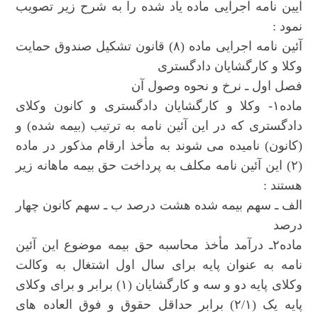
آیین نامه اجرایی ماده یاد شده را به شرح زیر تصویب
نمود :
آئین نامه اجرایی ماده (۸) قانون تشکیل صندوق حمایت
وکلا و کارگشایان دادگستری
فصل اول ـ نرخ و نحوه وصول آن
ماده۱- وکلا و کارگشایان دادگستری و کانون وکلای
دادگستری که در این آئین نامه به ترتیب (بیمه شده) و
(کانون) نامیده می شوند به مأخذ ارقام مذکور در ماده
(۲) این آئین نامه مکلف به پرداخت حق بیمه ماهانه زیر
هستند :
الف ـ سهم بیمه شده هشت درصد ب ـ سهم کانون چهار
درصد
ماده۲ـ درآمد مأخذ محاسبه حق بیمه موضوع این آئین
نامه به عنوان پایه برای سال اول اشتغال به وکالت
وکلای پایه دو و سه و کارگشایان (۱) برابر و برای وکلای
پایه یک (۲/۱) برابر حداقل حقوق و فوق العاده های