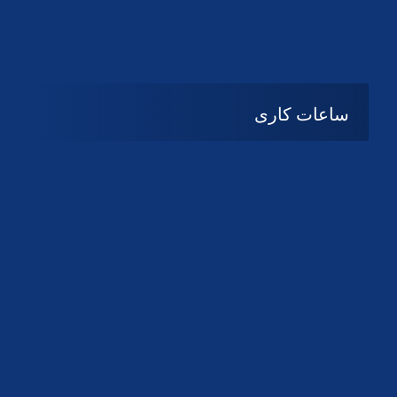
دانلود لوگو کانون
دانلود لوگو کانون
ساعات کاری
شنبه تا چهارشنبه
08:۰۰ تا 14:30
پنج شنبه و جمعه
تعطیل