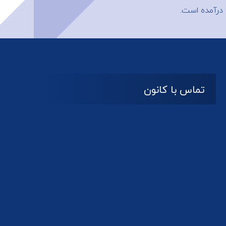
درآمده است.
تماس با کانون
آدرس
گیلان ، رشت ، بلوار چمران
تلفکس:
01332858616
01332858617
01332858618
پست الکترونیک:
help@guilanbar.ir