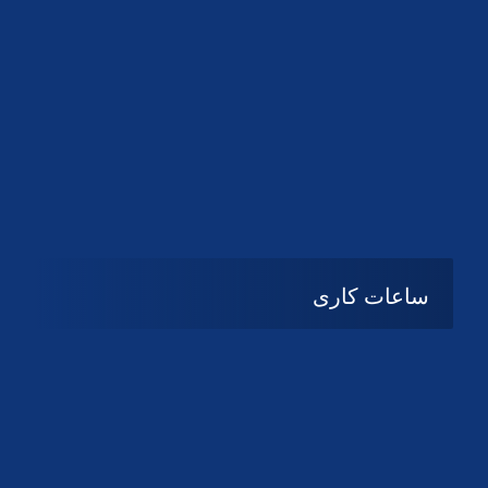
دانلود لوگو کانون
ساعات کاری
08:۰۰ تا 14:30
شنبه تا چهارشنبه
تعطیل
پنج شنبه و جمعه