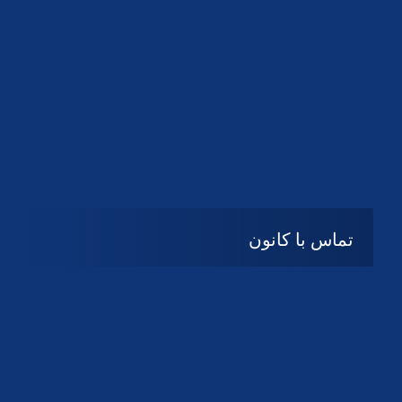
تماس با کانون
آدرس
گیلان ، رشت ، بلوار چمران
تلفکس:
01332858616
01332858617
01332858618