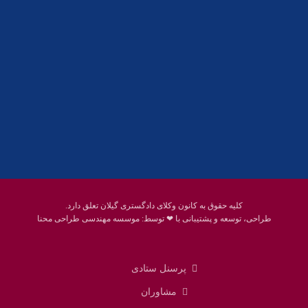
پست الکترونیک:
help@guilanbar.ir
سامانه پیامکی:
90007065
9999584369
کلیه حقوق به کانون وکلای دادگستری گیلان تعلق دارد.
طراحی، توسعه و پشتیبانی با ❤ توسط:
موسسه مهندسی طراحی محنا
پرسنل ستادی
مشاوران