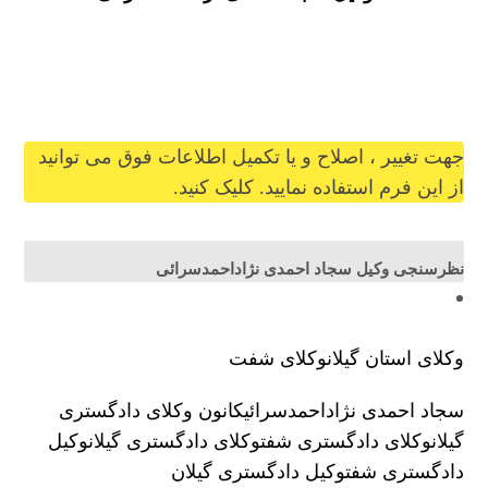
sajadahmadinezhad@gilb.ir
جهت تغییر ، اصلاح و یا تکمیل اطلاعات فوق می توانید
از این فرم استفاده نمایید. کلیک کنید.
نظرسنجی وکیل سجاد احمدی نژاداحمدسرائی
وکلای استان گیلان
وکلای شفت
سجاد احمدی نژاداحمدسرائی
کانون وکلای دادگستری
گیلان
وکلای دادگستری شفت
وکلای دادگستری گیلان
وکیل
دادگستری شفت
وکیل دادگستری گیلان