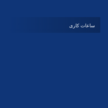
دانلود لوگو کانون
دانلود لوگو کانون
ساعات کاری
08:۰۰ تا 14:30
شنبه تا چهارشنبه
تعطیل
پنج شنبه و جمعه