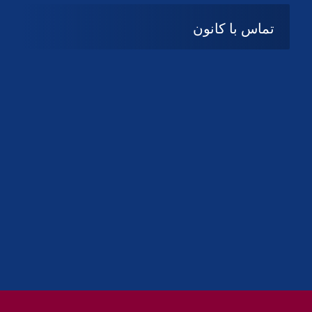
تماس با کانون
آدرس
گیلان ، رشت ، بلوار چمران
تلفکس:
01332858616
01332858617
01332858618
پست الکترونیک:
help@guilanbar.ir
سامانه پیامکی:
90007065
9999584369