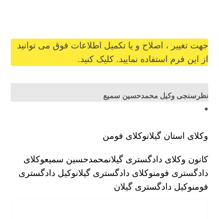
mohammadhosseinsami@gilb.ir
جهت تغییر ، اصلاح و یا تکمیل اطلاعات فوق می توانید
از این فرم استفاده نمایید. کلیک کنید.
نظرسنجی وکیل محمدحسین سمیع
وکلای استان گیلان
وکلای فومن
کانون وکلای دادگستری گیلان
محمدحسین سمیع
وکلای
دادگستری فومن
وکلای دادگستری گیلان
وکیل دادگستری
فومن
وکیل دادگستری گیلان