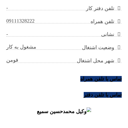
-
تلفن دفتر کار
09111328222
تلفن همراه
-
نشانی
مشغول به کار
وضعیت اشتغال
فومن
شهر محل اشتغال
تماس با تلفن همراه
تماس با تلفن دفتر