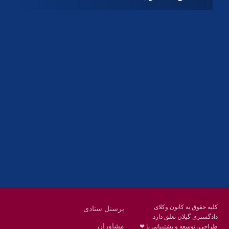
آدرس
گیلان ، رشت ، بلوار چمران
تلفکس:
01332858616
01332858617
01332858618
پست الکترونیک:
help@guilanbar.ir
سامانه پیامکی:
90007065
9999584369
کلیه حقوق به کانون وکلای
پرسنل ستادی
دادگستری گیلان تعلق دارد.
مشاوران
طراحی، توسعه و پشتیبانی با ❤