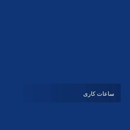
دانلود لوگو کانون
دانلود لوگو کانون
ساعات کاری
شنبه تا چهارشنبه
08:۰۰ تا 14:30
پنج شنبه و جمعه
تعطیل