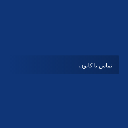
تماس با کانون
آدرس
گیلان ، رشت ، بلوار چمران
تلفکس:
01332858616
01332858617
01332858618