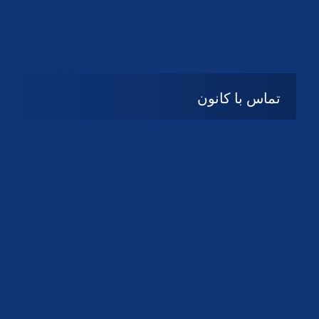
تماس با کانون
آدرس
گیلان ، رشت ، بلوار چمران
تلفکس:
01332858616
01332858617
01332858618
پست الکترونیک:
help@guilanbar.ir
سامانه پیامکی:
90007065