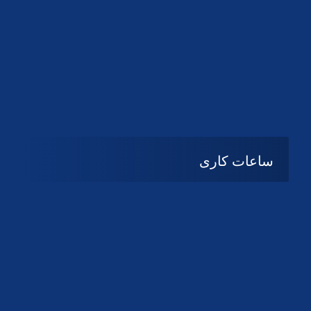
دانلود لوگو کانون
دانلود لوگو کانون
ساعات کاری
شنبه تا چهارشنبه
08:۰۰ تا 14:30
پنج شنبه و جمعه
تعطیل