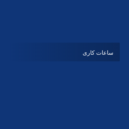
دانلود لوگو کانون
دانلود لوگو کانون
ساعات کاری
شنبه تا چهارشنبه
08:۰۰ تا 14:30
پنج شنبه و جمعه
تعطیل