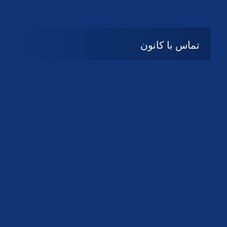
تماس با کانون
آدرس
گیلان ، رشت ، بلوار چمران
تلفکس:
01332858616
01332858617
01332858618
پست الکترونیک:
help@guilanbar.ir
سامانه پیامکی:
90007065
9999584369